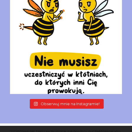
Obserwuj mnie na Instagramie!
2022©StresKiler: Treści na tej stronie, nie powinny być traktowane jako