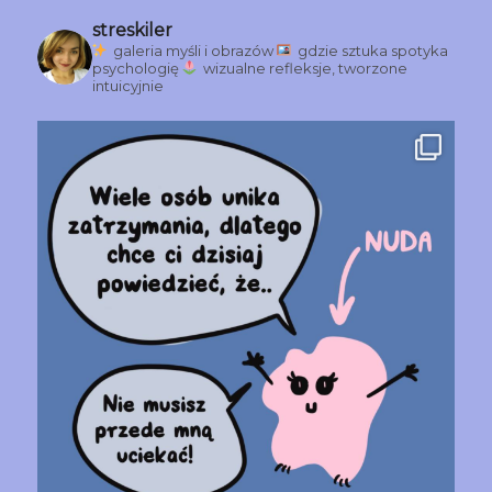
streskiler
galeria myśli i obrazów
gdzie sztuka spotyka
psychologię
wizualne refleksje, tworzone
intuicyjnie