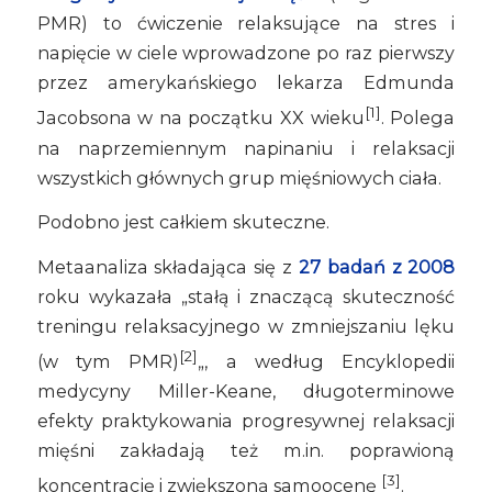
PMR) to ćwiczenie relaksujące na stres i
napięcie w ciele wprowadzone po raz pierwszy
przez amerykańskiego lekarza Edmunda
[1]
Jacobsona w na początku XX wieku
. Polega
na naprzemiennym napinaniu i relaksacji
wszystkich głównych grup mięśniowych ciała.
Podobno jest całkiem skuteczne.
Metaanaliza składająca się z
27 badań z 2008
roku wykazała „stałą i znaczącą skuteczność
treningu relaksacyjnego w zmniejszaniu lęku
[2]
(w tym PMR)
„, a według Encyklopedii
medycyny Miller-Keane, długoterminowe
efekty praktykowania progresywnej relaksacji
mięśni zakładają też m.in. poprawioną
[3]
koncentrację i zwiększoną samoocenę
.