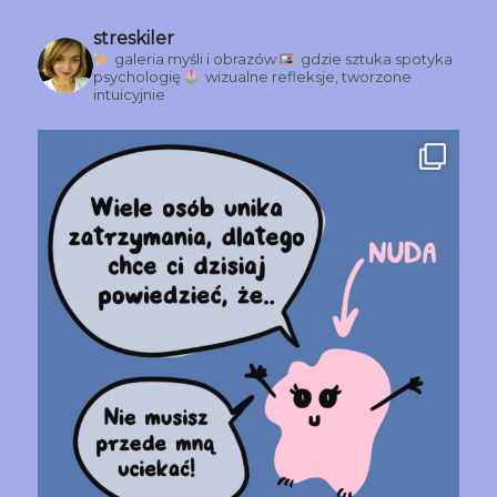
streskiler
galeria myśli i obrazów
gdzie sztuka spotyka
psychologię
wizualne refleksje, tworzone
intuicyjnie