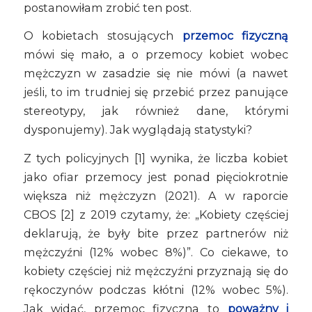
postanowiłam zrobić ten post.
O kobietach stosujących
przemoc fizyczną
mówi się mało, a o przemocy kobiet wobec
mężczyzn w zasadzie się nie mówi (a nawet
jeśli, to im trudniej się przebić przez panujące
stereotypy, jak również dane, którymi
dysponujemy). Jak wyglądają statystyki?
Z tych policyjnych [1] wynika, że liczba kobiet
jako ofiar przemocy jest ponad pięciokrotnie
większa niż mężczyzn (2021). A w raporcie
CBOS [2] z 2019 czytamy, że: „Kobiety częściej
deklarują, że były bite przez partnerów niż
mężczyźni (12% wobec 8%)”. Co ciekawe, to
kobiety częściej niż mężczyźni przyznają się do
rękoczynów podczas kłótni (12% wobec 5%).
Jak widać, przemoc fizyczna to
poważny i