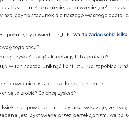
 dalszy plan. Zrozumienie, że mówienie „nie” nie czyni
 wyraża jedynie szacunek dla naszego własnego dobra, je
esz pokusę, by powiedzieć „tak”,
warto zadać sobie kilka
awdę tego chcę?
am się uzyskać czyjąś akceptację lub aprobatę?
uję w ten sposób uniknąć konfliktu lub zapobiec uraż
nę udowodnić coś sobie lub komuś innemu?
 chcę to zrobić? Co chcę zyskać?
kolwiek z odpowiedzi na te pytania wskazuje, że Twoj
adania jest dyktowane przez perfekcjonizm, warto sk