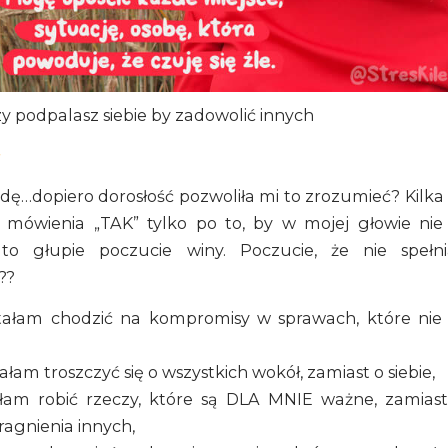
zy podpalasz siebie by zadowolić innych
ę…dopiero dorosłość pozwoliła mi to zrozumieć?⁣ Kilka l
 mówienia „TAK” tylko po to, by w mojej głowie nie 
 to głupie poczucie winy. Poczucie, że nie spełn
??
tałam chodzić na kompromisy w sprawach, które nie
łam troszczyć się o wszystkich wokół, zamiast o siebie,
łam robić rzeczy, które są DLA MNIE ważne, zamiast
ragnienia innych,