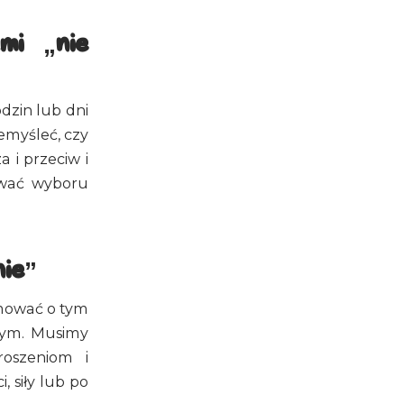
mi „nie
odzin lub dni
emyśleć, czy
 i przeciw i
ywać wyboru
nie”
rmować o tym
erym. Musimy
roszeniom i
, siły lub po