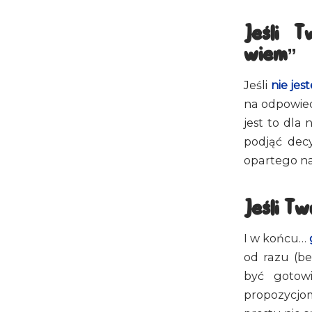
Jeśli 
wiem”
Jeśli
nie je
na odpowied
jest to dla
podjąć dec
opartego na
Jeśli T
I w końcu…
od razu (be
być gotowi
propozycjom,