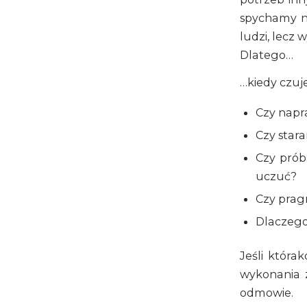
spychamy na
ludzi, lecz
Dlatego…
…kiedy czuj
Czy napr
Czy star
Czy prób
uczuć?
Czy prag
Dlaczego
Jeśli która
wykonania z
odmowie.