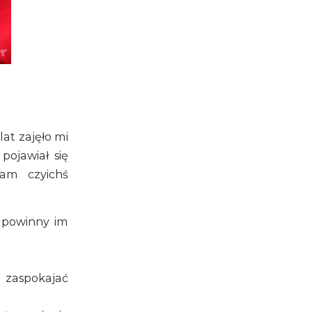
at zajęło mi
pojawiał się
iam czyichś
 powinny im
 zaspokajać