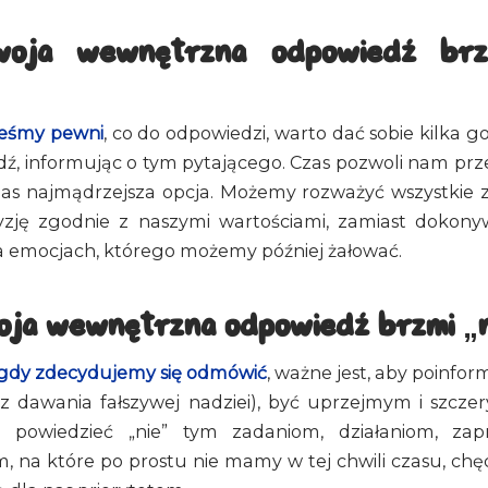
Twoja wewnętrzna odpowiedź brz
steśmy pewni
, co do odpowiedzi, warto dać sobie kilka g
ź, informując o tym pytającego. Czas pozwoli nam prz
 nas najmądrzejsza opcja. Możemy rozważyć wszystkie za
yzję zgodnie z naszymi wartościami, zamiast dokon
 emocjach, którego możemy później żałować.
woja wewnętrzna odpowiedź brzmi „
gdy zdecydujemy się odmówić
, ważne jest, aby poinfo
z dawania fałszywej nadziei), być uprzejmym i szcz
 powiedzieć „nie” tym zadaniom, działaniom, zap
 na które po prostu nie mamy w tej chwili czasu, chęci