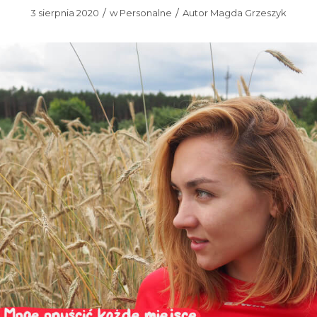
/
/
3 sierpnia 2020
w
Personalne
Autor
Magda Grzeszyk