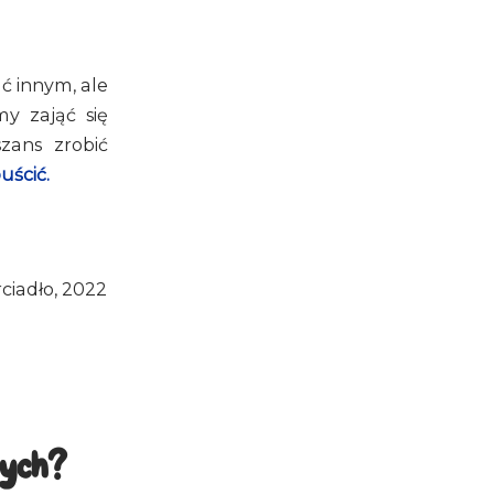
 innym, ale
my zająć się
zans zrobić
uścić.
ciadło, 2022
nych?