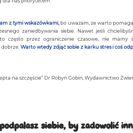
ą dla nas priorytetem.
zam z tymi wskazówkami,
bo uważam, że warto pomagać
esnego zaniedbywania siebie. Nawet jeśli chcielibyś
 to często przez ograniczenie czasowe, nie mamy s
 dobrze.
Warto wtedy zdjąć sobie z karku stres i coś odp
cepta na szczęście” Dr Robyn Gobin, Wydawnictwo Zwier
podpalasz siebie, by zadowolić in