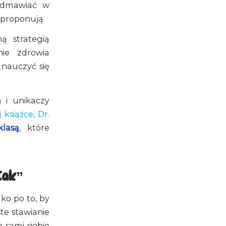
 odmawiać w
 proponują.
ą strategią
ie zdrowia
nauczyć się
h i unikaczy
 książce, Dr.
lasą
, które
tak”
ko po to, by
te stawianie
 sami siebie