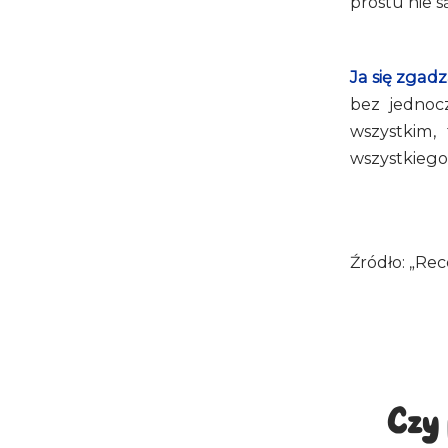
prostu nie s
Ja się zgad
bez jednocz
wszystkim,
wszystkiego
Źródło: „Re
Czy 