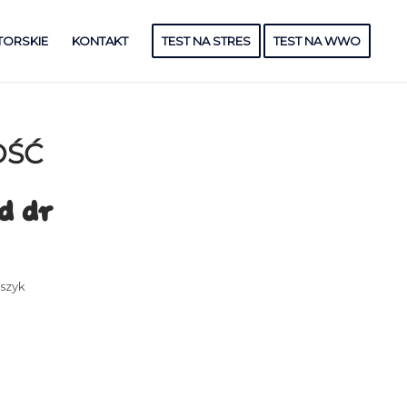
TORSKIE
KONTAKT
TEST NA STRES
TEST NA WWO
OŚĆ
d dr
szyk