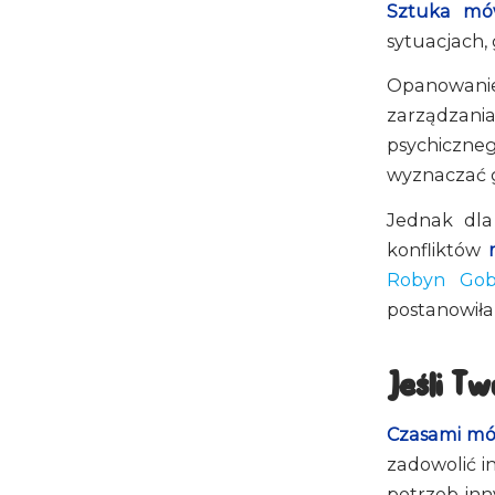
Sztuka mów
sytuacjach,
Opanowanie
zarządzan
psychiczne
wyznaczać g
Jednak dla 
konfliktów
Robyn Gob
postanowiła
Jeśli T
Czasami mó
zadowolić i
potrzeb inn