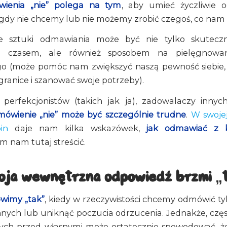
ienia „nie” polega na tym
, aby umieć życzliwie
 gdy nie chcemy lub nie możemy zrobić czegoś, co nam
 sztuki odmawiania może być nie tylko skuteczn
ia czasem, ale również sposobem na pielęgnowan
go (może pomóc nam zwiększyć naszą pewność siebie, 
ranice i szanować swoje potrzeby).
perfekcjonistów (takich jak ja), zadowalaczy innyc
mówienie „nie” może być szczególnie trudne
.
W swojej
in
daje nam kilka wskazówek,
jak odmawiać z k
m nam tutaj streścić.
woja wewnętrzna odpowiedź brzmi „
wimy „tak”
, kiedy w rzeczywistości chcemy odmówić tyl
nnych lub uniknąć poczucia odrzucenia. Jednakże, częs
ych przed własnymi może ostatecznie spowodować, że