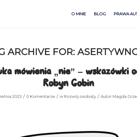
O MNIE
BLOG
PRAWA AU
G ARCHIVE FOR:
ASERTYWN
uka mówienia „nie” – wskazówki o
Robyn Gobin
/
/
/
ietnia 2023
0 Komentarze
w
Rozwój osobisty
Autor
Magda Grze