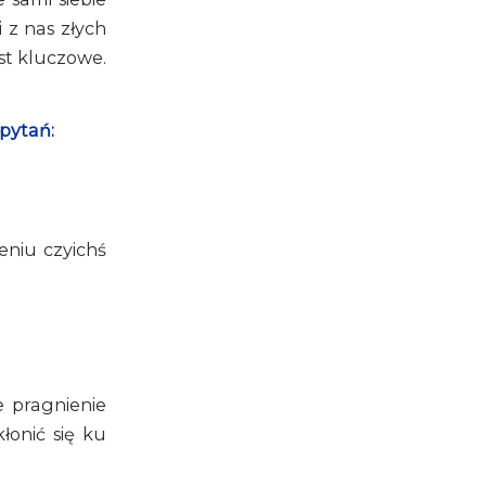
 z nas złych
st kluczowe.
 pytań:
eniu czyichś
e pragnienie
łonić się ku