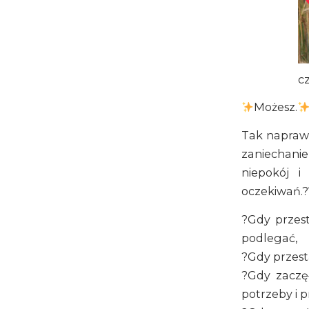
c
Możesz.
Tak naprawd
zaniechanie
niepokój i
oczekiwań.?
?Gdy przes
podlegać,
?Gdy przesta
?Gdy zaczę
potrzeby i p