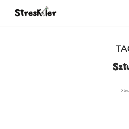
TA
Szt
2 kw