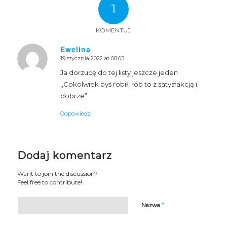
1
KOMENTUJ
Ewelina
19 stycznia 2022 at 08:05
says:
Ja dorzucę do tej listy jeszcze jeden
,,Cokolwiek byś robił, rób to z satysfakcją i
dobrze”
Odpowiedz
Dodaj komentarz
Want to join the discussion?
Feel free to contribute!
*
Nazwa