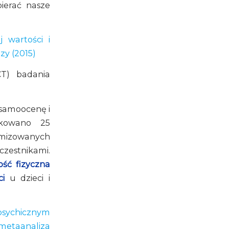
ierać nasze
 wartości i
zy (2015)
CT) badania
 samoocenę i
ikowano 25
omizowanych
zestnikami.
ść fizyczna
i
u dzieci i
psychicznym
metaanaliza