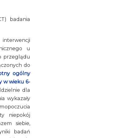
CT) badania
interwencji
chicznego u
 Do przeglądu
łączonych do
totny ogólny
y w wieku 6-
dzielnie dla
nia wykazały
samopoczucia
ty niepokój
zem siebie,
yniki badań