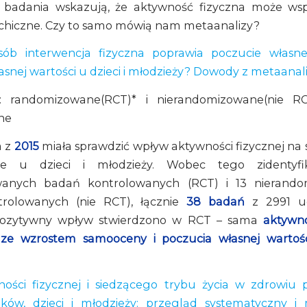
 badania wskazują, że aktywność fizyczna może wsp
chiczne. Czy to samo mówią nam metaanalizy?
sób interwencja fizyczna poprawia poczucie własnej
asnej wartości u dzieci i młodzieży? Dowody z metaanali
 randomizowane(RCT)* i nierandomizowane(nie R
ne
 z
2015
miała sprawdzić wpływ aktywności fizycznej na
bie u dzieci i młodzieży. Wobec tego zidentyf
anych badań kontrolowanych (RCT) i 13 nierand
rolowanych (nie RCT), łącznie
38 badań
z 2991 uc
pozytywny wpływ stwierdzono w RCT – sama
aktywno
ę ze wzrostem samooceny i poczucia własnej wartośc
ności fizycznej i siedzącego trybu życia w zdrowiu 
aków, dzieci i młodzieży: przegląd systematyczny i 