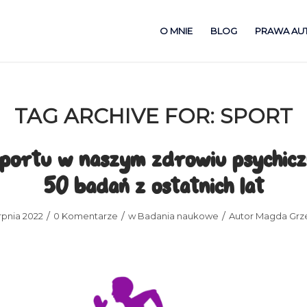
O MNIE
BLOG
PRAWA AU
TAG ARCHIVE FOR:
SPORT
sportu w naszym zdrowiu psychic
50 badań z ostatnich lat
/
/
/
rpnia 2022
0 Komentarze
w
Badania naukowe
Autor
Magda Grz