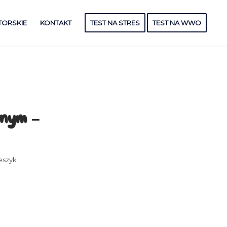
TORSKIE
KONTAKT
TEST NA STRES
TEST NA WWO
znym –
eszyk