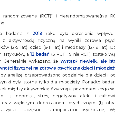
 randomizowane (RCT)* i nierandomizowane(nie R
ne
go badania z
2019
roku było określenie wpływu 
 z aktywnością fizyczną na wyniki zdrowia psy
ów (2-5 lat), dzieci (6-11 lat) i młodzieży (12-18 lat).
4 artykułów, a
12 badań
(3 RCT i 9 nie RCT) zostało w
y. Generalnie wykazano, że
wystąpił niewielki, ale is
ności fizycznej na zdrowie psychiczne dzieci i młodzież
gdy analizę przeprowadzono oddzielnie dla dzieci i od
wyniki były istotne tylko dla młodzieży. Ponadto bada
ązek między aktywnością fizyczną a poziomami złego 
go (tj. depresja, stres, negatywny afekt i całkowi
) oraz większym dobrostanem psychicznym (tj. obra
ą z życia i szczęście i samopoczucie psychiczne). W