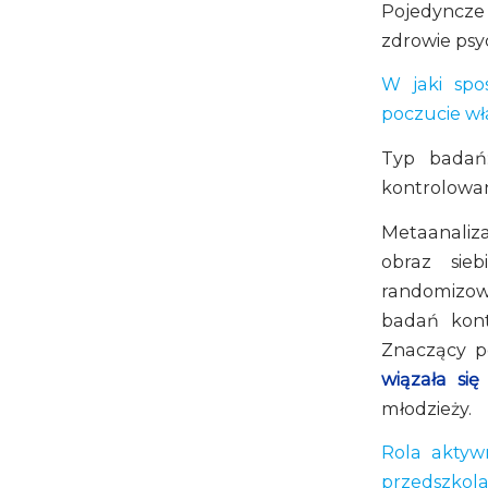
Pojedyncze
zdrowie psy
W jaki spo
poczucie wł
Typ badań:
kontrolowa
Metaanaliza
obraz sie
randomizow
badań kont
Znaczący 
wiązała si
młodzieży.
Rola aktyw
przedszkol