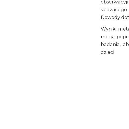
obserwacyjn
siedzącego 
Dowody doty
Wyniki meta
mogą popra
badania, ab
dzieci.