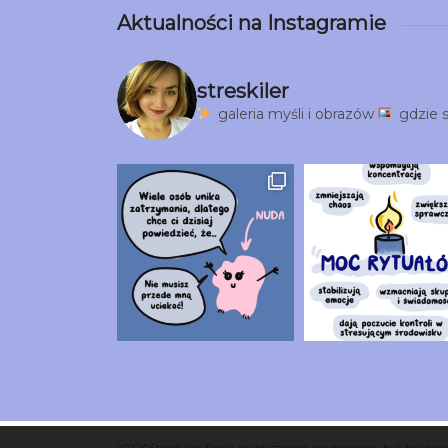
Aktualności na Instagramie
streskiler
galeria myśli i obrazów
gdzie s
2022©StresKiler: Treści na tej stronie, nie powinny być trakt