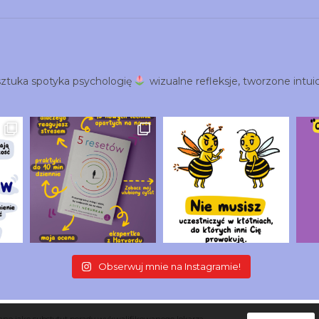
ztuka spotyka psychologię
wizualne refleksje, tworzone intuic
Obserwuj mnie na Instagramie!
owane jako substytut porady wykwalifikowanego lekarza.