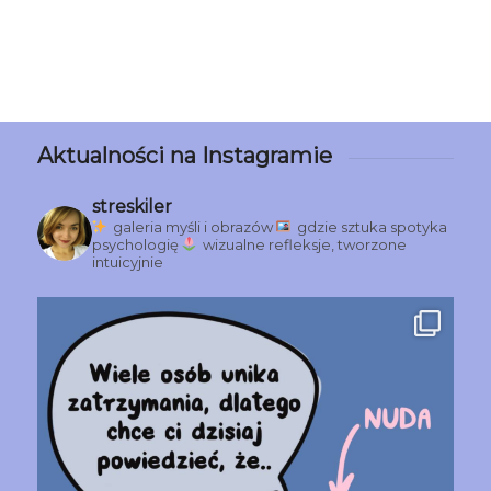
Aktualności na Instagramie
streskiler
galeria myśli i obrazów
gdzie sztuka spotyka
psychologię
wizualne refleksje, tworzone
intuicyjnie